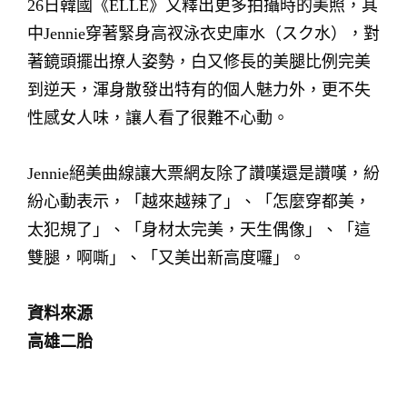
26日韓國《ELLE》又釋出更多拍攝時的美照，其
中Jennie穿著緊身高衩泳衣史庫水（スク水），對
著鏡頭擺出撩人姿勢，白又修長的美腿比例完美
到逆天，渾身散發出特有的個人魅力外，更不失
性感女人味，讓人看了很難不心動。
Jennie絕美曲線讓大票網友除了讚嘆還是讚嘆，紛
紛心動表示，「越來越辣了」、「怎麼穿都美，
太犯規了」、「身材太完美，天生偶像」、「這
雙腿，啊嘶」、「又美出新高度囉」。
資料來源
高雄二胎