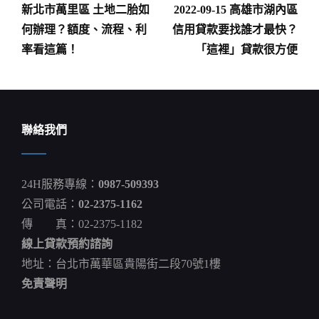
新北市萬里區 土地二胎如
2022-09-15 高雄市湖內區
Post
Post
文
何辦理？額度、流程、利
信用貸款要找誰才最快？
章
率看這篇！
「這裡」貸款很方便
導
覽
聯絡我們
24H服務專線：
0987-509393
公司電話：
02-2375-1162
傳 真：02-2375-1182
線上貸款預約諮詢
地址：台北市萬華區貴陽街二段70號1樓
免責聲明