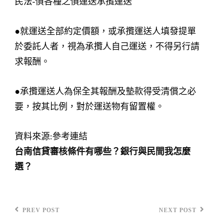
民法-債各種之債運送承攬運送
●就運送全部約定價額，或承攬運送人填發提單
於委託人者，視為承攬人自己運送，不得另行請
求報酬。
●承攬運送人為保全其報酬及墊款得受清償之必
要，按其比例，對於運送物有留置權。
資料來源:參考連結
台南信貸審核條件有哪些？銀行與民間我怎麼
選？
PREV POST
NEXT POST
Previous
Next