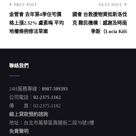
PREV POST
NEXT POST
Previous
Next
金管會 去年第4季住宅價
國會 台救援物資抵斯洛伐
Post
Post
文
格上漲2.32% 盧素梅 平均
克 難民機構：感謝及時雨
章
地權條例修法草案
季斯（Lucia Kišš
導
覽
聯絡我們
24H服務專線：
0987-509393
公司電話：
02-2375-1162
傳 真：02-2375-1182
線上貸款預約諮詢
地址：台北市萬華區貴陽街二段70號1樓
免責聲明