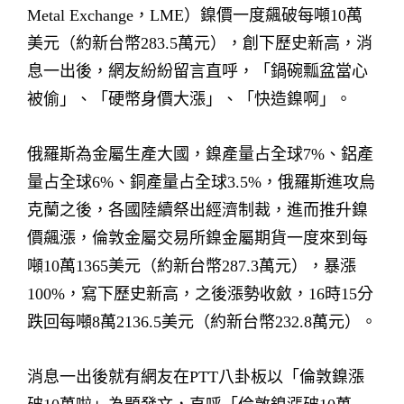
Metal Exchange，LME）鎳價一度飆破每噸10萬
美元（約新台幣283.5萬元），創下歷史新高，消
息一出後，網友紛紛留言直呼，「鍋碗瓢盆當心
被偷」、「硬幣身價大漲」、「快造鎳啊」。
俄羅斯為金屬生產大國，鎳產量占全球7%、鋁產
量占全球6%、銅產量占全球3.5%，俄羅斯進攻烏
克蘭之後，各國陸續祭出經濟制裁，進而推升鎳
價飆漲，倫敦金屬交易所鎳金屬期貨一度來到每
噸10萬1365美元（約新台幣287.3萬元），暴漲
100%，寫下歷史新高，之後漲勢收斂，16時15分
跌回每噸8萬2136.5美元（約新台幣232.8萬元）。
消息一出後就有網友在PTT八卦板以「倫敦鎳漲