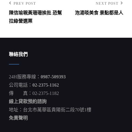
PREV POST
NEXT POST
Previous
Next
陳信瑜親黃珊珊挨批 恐幫
泡湯啖美食 景點都是人
Post
Post
文
拉綠營選票
章
導
覽
聯絡我們
24H服務專線：
0987-509393
公司電話：
02-2375-1162
傳 真：02-2375-1182
線上貸款預約諮詢
地址：台北市萬華區貴陽街二段70號1樓
免責聲明