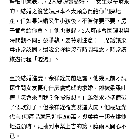
詹惟中就表示，2人要趕緊結婚，「女生是帶財來
的，結婚之後爸媽原本不太願意買給你們房地
產，但如果結婚又生小孩後，不管你要不要，房
子都會給你買。」他也提醒，2人可能會因理財與
時間觀不同引發爭執，要特別注意；一席話讓柔
柔非常認同，還說余祥銓沒有時間觀念，時常讓
旅遊行程「泡湯」。
至於結婚進度，余祥銓先前透露，他幾天前才試
探性問女友要有什麼儀式感的求婚，卻被柔柔吐
槽「怎會來問我？你慢慢想。」雖然求婚準備碰
了個軟釘子，但余祥銓確實財運大開，他最近光
代言3項產品就已進帳200萬，與柔柔一起去烘爐
地還願時，更抽到事業上吉的籤，讓兩人開心不
已。