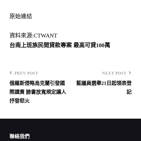
原始連結
資料來源:CTWANT
台南上班族民間貸款專案 最高可貸100萬
PREV POST
NEXT POST
Previous
Next
俄羅斯侵略烏克蘭引發國
藍議員選舉21日起領表登
Post
Post
文
際譴責 臉書放寬規定讓人
記
章
抒發怒火
導
覽
聯絡我們