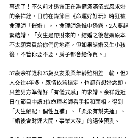
事近了！不久前才透露正在籌備滿滿儀式感求婚
的余祥銓，日前在錄節目《命運好好玩》時狂被
命理師「催婚」。，命理師詹惟中透露，2人要趕
緊結婚，「女生是帶財來的，結婚之後爸媽原本
不太願意買給你們房地產，但如果結婚又生小孩
後，不管你要不要，房子都會給你買。」
37歲余祥銓和25歲女友柔柔年齡雖相差一輪，但2
人交往4年多，感情依舊穩定，也都有想婚念頭，
只差男方準備好「有儀式感」的求婚。余祥銓近
日在節目中讓3位命理老師看手相和面相，得到
「天生絕配，個性互補」、「柔柔有幫夫運」、
「婚後會財運大開，事業大發」的絕佳預測。