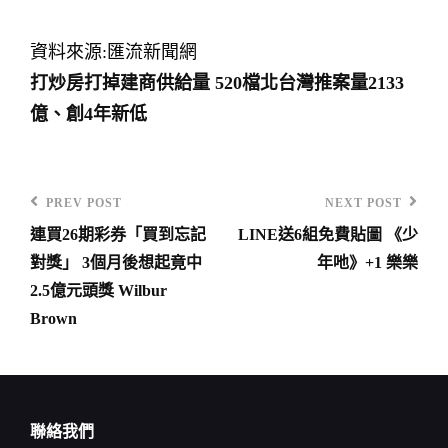
資料來源:匯流新聞網
打炒房打掉建商供給量 520檔北台灣推案量2133
億、創4年新低
PREV POST
NEXT POST
Previous
Next
連買26期彩券「買到忘記
LINE送6組免費貼圖 《少
Post
Post
文
對獎」 3個月後想起竟中
年吔》+1 樂樂
章
2.5億元頭獎 Wilbur
導
Brown
覽
聯絡我們