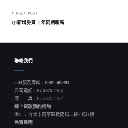
PREV POST
Previous
Q1新增房貸 十年同期新高
Post
文
章
導
覽
聯絡我們
24H服務專線：
0987-509393
公司電話：
02-2375-1162
傳 真：02-2375-1182
線上貸款預約諮詢
地址：台北市萬華區貴陽街二段70號1樓
免責聲明