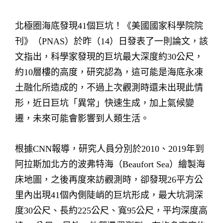
北極圈海底發現41個巨坑！《美國國家科學院院
刊》（PNAS）於昨（14）日發表了一則論文，該
文指出，科學家發現的巨坑最大深度約30公尺，
約10層樓的高度，研究認為，這可能是海底永凍
土融化所造成的，不過上次觀測時還未出現此情
形，近日巨坑「異常」快速生成，加上氣候變
遷，未來可能會影響到人類生活。
根據CNN報導，研究人員分別於2010、2019年到
阿拉斯加北方的波弗特海（Beaufort Sea）繪製海
床地圖，之後再度來訪觀測時，卻發現26平方公
里內出現41個內側陡峭的巨坑形成，最大坑洞深
度30公尺、長約225公尺、寬95公尺，平均深度高