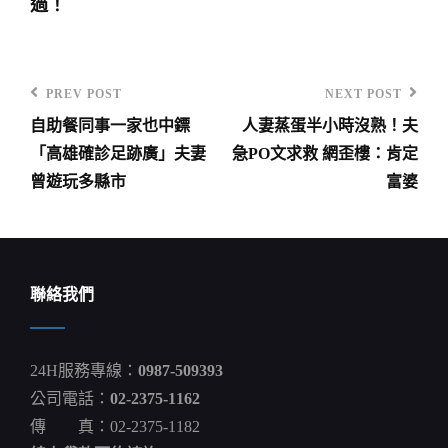
過！
PREV POST
NEXT POST
Previous
Next
自助餐同事一家也中鏢
人妻蒸蛋半小時沒熟！夫
Post
Post
文
「高雄確診足跡廣」夫妻
急PO文求救 網歪樓：肯定
章
曾遊玩多縣市
富婆
導
覽
聯絡我們
24H服務專線：
0987-509393
公司電話：
02-2375-1162
傳 真：02-2375-1182