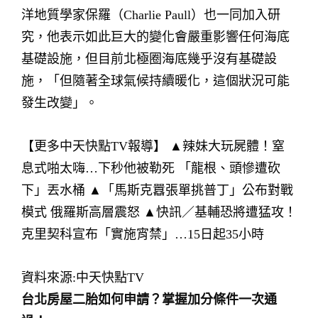
洋地質學家保羅（Charlie Paull）也一同加入研
究，他表示如此巨大的變化會嚴重影響任何海底
基礎設施，但目前北極圈海底幾乎沒有基礎設
施，「但隨著全球氣候持續暖化，這個狀況可能
發生改變」。
【更多中天快點TV報導】 ▲辣妹大玩屍體！窒
息式啪太嗨…下秒他被勒死 「龍根、頭慘遭砍
下」丟水桶 ▲「馬斯克囂張單挑普丁」公布對戰
模式 俄羅斯高層震怒 ▲快訊／基輔恐將遭猛攻！
克里契科宣布「實施宵禁」…15日起35小時
資料來源:中天快點TV
台北房屋二胎如何申請？掌握加分條件一次通