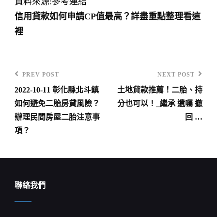
資料來源:參考連結
信用貸款如何申請CP值最高？詳盡重點整理看這
裡
PREV POST
NEXT POST
Previous
Next
2022-10-11 彰化縣北斗鎮
土地貸款推薦！二胎、持
Post
Post
文
如何避免二胎房貸風險？
分也可以！_繼承 遺囑 撤
章
辦理民間房屋二胎注意事
回 …
導
項？
覽
聯絡我們