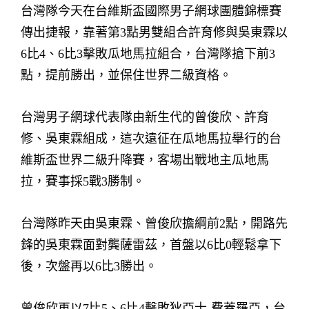
台灣隊今天在台維斯盃國際男子網球團體錦標賽
傳出捷報，靠著第3點男雙組合許育修與吳東霖以
6比4、6比3擊敗瓜地馬拉組合，台灣隊搶下前3
點，提前勝出，並保住世界二級資格。
台灣男子網球代表隊由新生代的曾俊欣、許育
修、吳東霖組成，這次遠征在瓜地馬拉舉行的台
維斯盃世界二級升降賽，客場出戰地主瓜地馬
拉，賽事採5戰3勝制。
台灣隊昨天由吳東霖、曾俊欣擔綱前2點，開路先
鋒的吳東霖面對龔薩雷茲，首盤以6比0輕鬆拿下
後，次盤再以6比3勝出。
曾俊欣再以7比5、6比4擊敗狄亞士-費蓋羅亞，台