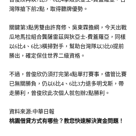
灣隊搶下前2點，取得聽牌優勢。
關鍵第3點男雙由許育修、吳東霖擔綱，今天出戰
瓜地馬拉組合龔薩雷茲與狄亞士-費蓋羅亞，同樣
以6比4、6比3橫掃對手，幫助台灣隊以3比0提前
勝出，確定保住世界二級資格。
不過，曾俊欣仍須打完第4點單打賽事，儘管比賽
已無關勝負，仍以6比4、6比3力退多明戈斯，帶
走勝利，曾俊欣此次個人就包辦2點勝利。
資料來源:中華日報
桃園借貸方式有哪些？教您快速解決資金問題！