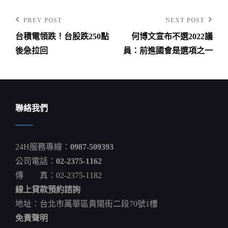
PREV POST
NEXT POST
Previous
Next
台積電領跌！台股跌250點
何博文宣布不選2022議
Post
Post
文
後急拉回
員：前進國會是選項之一
章
導
覽
聯絡我們
24H服務專線：
0987-509393
公司電話：
02-2375-1162
傳 真：02-2375-1182
線上貸款預約諮詢
地址：台北市萬華區貴陽街二段70號1樓
免責聲明