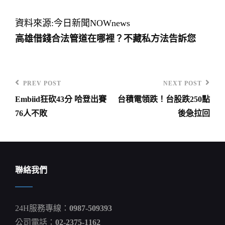
資料來源:今日新聞NOWnews
高雄借錢合法管道在哪裡？不藏私方法告訴您
PREV POST
NEXT POST
Previous
Next
Embiid狂砍43分 哈登出賽
台積電領跌！台股跌250點
Post
Post
文
76人不敗
後急拉回
章
導
覽
聯絡我們
24H服務專線：
0987-509393
公司電話：
02-2375-1162