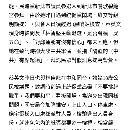
龍、民進黨新北市議員參選人到新北市鶯歌碧龍
宮參拜，由於她昨日遇到統促黨鬧場，維安等級
明顯提升，與會人員須經過3層哨站檢查，蔡英文
現身時被問及「林智堅主動退選，是否會釀一屍
五命」、「對鄭運鵬有沒有信心」都未回應，但
她在致詞時卻大談中共軍演，並指「隔壁的（中
共）有點超過」，拜託民眾對假訊息提高警覺。
蔡英文昨日也與林佳龍在中和同台，談論18歲公
民權議題，致詞時卻遇上統促黨高舉「不要挑起
戰爭，我們要和平」看板鬧場，為避免出現同樣
問題，國安局今加強維安，上山入口、停車處、
廟宇電梯入口處都派駐人員，檢驗進出人員身
份，就連包包內的紙張都要逐一檢視，相當嚴