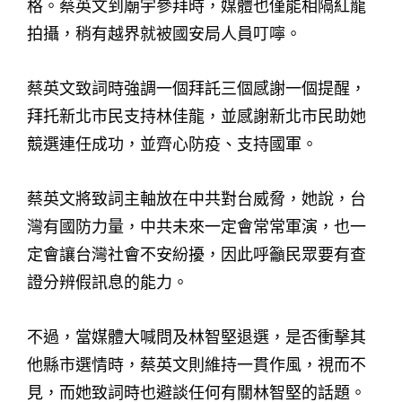
格。蔡英文到廟宇參拜時，媒體也僅能相隔紅龍
拍攝，稍有越界就被國安局人員叮嚀。
蔡英文致詞時強調一個拜託三個感謝一個提醒，
拜托新北市民支持林佳龍，並感謝新北市民助她
競選連任成功，並齊心防疫、支持國軍。
蔡英文將致詞主軸放在中共對台威脅，她說，台
灣有國防力量，中共未來一定會常常軍演，也一
定會讓台灣社會不安紛擾，因此呼籲民眾要有查
證分辨假訊息的能力。
不過，當媒體大喊問及林智堅退選，是否衝擊其
他縣市選情時，蔡英文則維持一貫作風，視而不
見，而她致詞時也避談任何有關林智堅的話題。