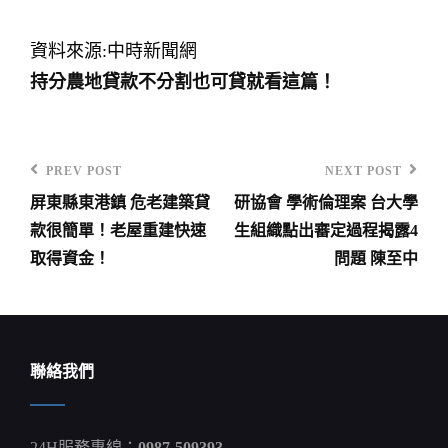
資料來源:中時新聞網
持分農地貸款不分割也可貸就看這篇！
PREV POST
NEXT POST
Previous
Next
屏東縣東港鎮 危老建築貸
研協會 學術倫理案 台大學
Post
Post
文
款很簡單！老屋重建快速
生組織點出審定過程揭露4
章
取得資金！
問題 陳至中
導
覽
聯絡我們
24H服務專線：
0987-509393