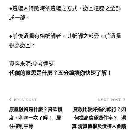
●遺囑人得隨時依遺囑之方式，撤回遺囑之全部
或一部。
●前後遺囑有相牴觸者，其牴觸之部分，前遺囑
視為撤回。
資料來源:參考連結
代償的意思是什麼？五分鐘讓你快速了解！
PREV POST
NEXT POST
Previous
Next
原屋融資是什麼？貸款額
貸款比較好過的銀行？如
Post
Post
文
度、利率一次了解！_ 居
何提高信貸過件率？_ 清
章
住權利平等
算 清算債權及債權人會議
…