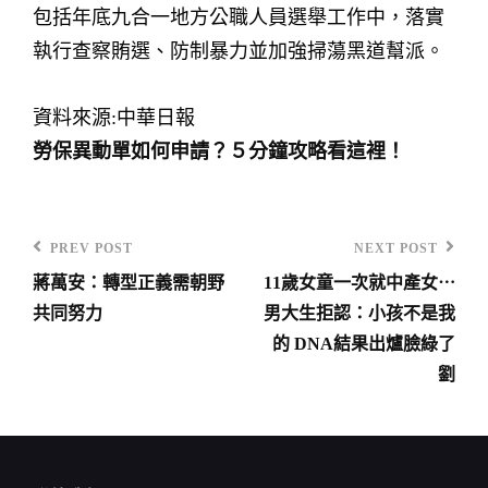
包括年底九合一地方公職人員選舉工作中，落實
執行查察賄選、防制暴力並加強掃蕩黑道幫派。
資料來源:中華日報
勞保異動單如何申請？５分鐘攻略看這裡！
PREV POST
NEXT POST
Previous
Next
蔣萬安：轉型正義需朝野
11歲女童一次就中產女⋯
Post
Post
文
共同努力
男大生拒認：小孩不是我
章
的 DNA結果出爐臉綠了
導
劉
覽