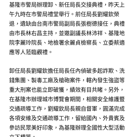
基隆市警局辦理卸、新任局長交接典禮，昨天上
午九時在市警局禮堂舉行。前任局長劉耀欽榮
退，遺缺由台南市警局副局長張樹德接任，典禮
由市長林右昌主持，並邀副議長林沛祥、基隆地
院李麗玲院長、地檢署余麗貞檢察長、立委蔡適
應等人蒞臨觀禮。
卸任局長劉耀欽擔任局長任內偵破多起詐欺、洗
錢集團、製毒工廠及槍砲案件，轄內發生強盜等
重大刑案也能立即破獲，績效有目共睹。另外，
在基隆市辦理城市博覽會期間，相關安全維護暨
交通疏導工作，劉耀欽局長親自督軍，圓滿完成
各項安維及交通疏導工作，留給國內、外貴賓及
參訪民眾美好印象，為基隆辦理全國性大型活動