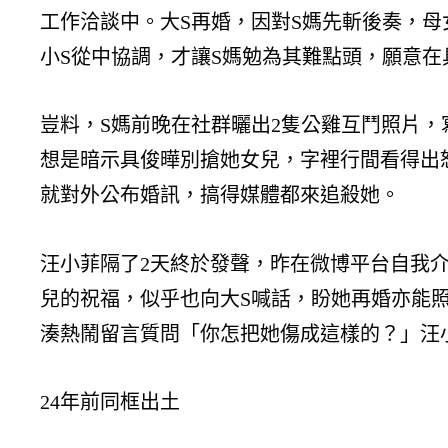
工作洽談中。大S再婚，因對S媽先斬後奏，
小S從中協調，才讓S媽勉為其難點頭，願意在
豈料，S媽前晚在社群曬出2隻公雞互鬥照片
想是暗示具俊曄別搶她女兒，字裡行間看得出
就對外公布婚訊，搞得媒體都來追殺她。
汪小菲隔了2天終於發聲，昨在微博平台自我
兒的祝福，似乎也向大S喊話，盼她再婚亦能
湊熱鬧留言質問「你怎把她傷成這樣的？」汪
24年前同框出土