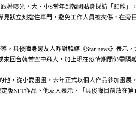
片跟著曝光，大、小S當年到韓國貼身採訪「酷龍」
曄見狀立刻擋住車門，避免工作人員被夾傷，在旁目
，具俊曄身邊友人昨對韓媒《Star news》表
或來回台韓當空中飛人，加上現在疫情期間仍需隔
的他，從小愛畫畫，去年正式以個人作品參加畫展，
Drops」推出限定版NFT作品。他友人表示，「具俊曄目