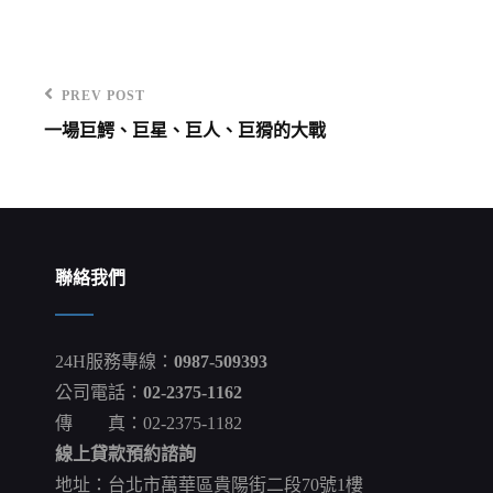
PREV POST
Previous
一場巨鰐、巨星、巨人、巨猾的大戰
Post
文
章
導
覽
聯絡我們
24H服務專線：
0987-509393
公司電話：
02-2375-1162
傳 真：02-2375-1182
線上貸款預約諮詢
地址：台北市萬華區貴陽街二段70號1樓