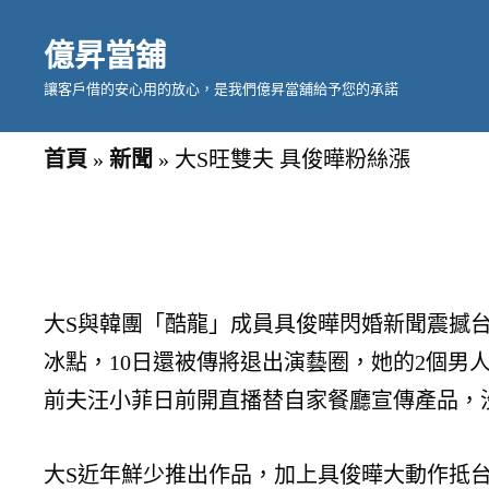
億昇當舖
讓客戶借的安心用的放心，是我們億昇當舖給予您的承諾
首頁
»
新聞
»
大S旺雙夫 具俊曄粉絲漲
大S與韓團「酷龍」成員具俊曄閃婚新聞震撼
冰點，10日還被傳將退出演藝圈，她的2個男人
前夫汪小菲日前開直播替自家餐廳宣傳產品，
大S近年鮮少推出作品，加上具俊曄大動作抵