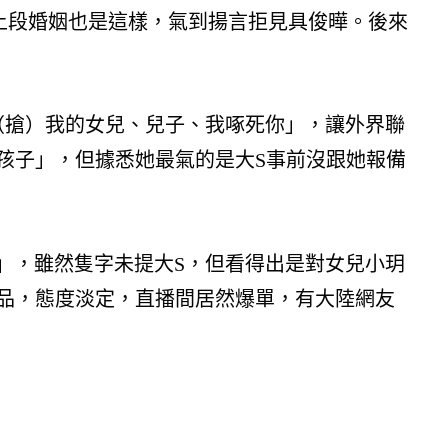
上段婚姻也是這樣，氣到揚言拒見具俊曄。後來
（搶）我的女兒、兒子、我啄死你」，讓外界聯
孩子」，但據悉她最氣的是大S事前沒跟她報備
」，雖然隻字未提大S，但看得出是對女兒小玥
品，態度淡定，直播間居然爆單，有大陸網友