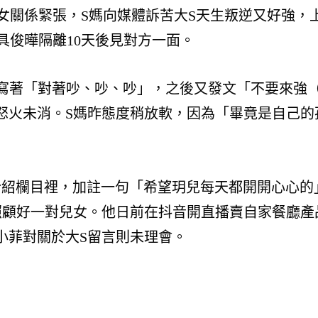
母女關係緊張，S媽向媒體訴苦大S天生叛逆又好強，
具俊曄隔離10天後見對方一面。
，寫著「對著吵、吵、吵」，之後又發文「不要來強
怒火未消。S媽昨態度稍放軟，因為「畢竟是自己的
介紹欄目裡，加註一句「希望玥兒每天都開開心心的
照顧好一對兒女。他日前在抖音開直播賣自家餐廳產
小菲對關於大S留言則未理會。