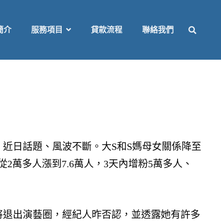
SEAR
簡介
服務項目
貸款流程
聯絡我們
近日話題、風波不斷。大S和S媽母女關係降至
2萬多人漲到7.6萬人，3天內增粉5萬多人、
將退出演藝圈，經紀人昨否認，並透露她有許多