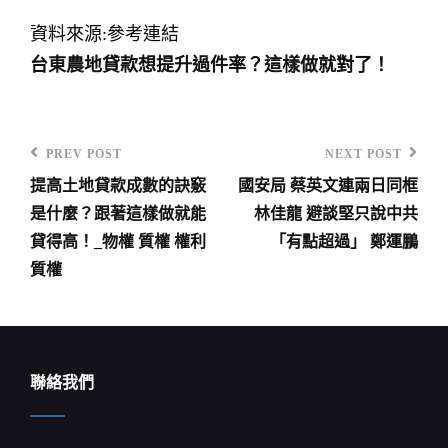
資料來源:參考連結
台東農地貸款想提升過件率？這樣做就對了！
PREV POST
NEXT POST
Previous
Next
提高土地貸款成數的訣竅
國安局 蔡英文連兩日同框
Post
Post
文
是什麼？跟著這樣做就能
林佳龍 避談堅只說中共
章
貸得高！_物權 質權 權利
「有點超過」 鄭運鵬
導
質權
覽
聯絡我們