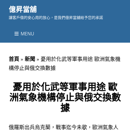
億昇當舖
讓客戶借的安心用的放心，是我們億昇當舖給予您的承諾
MENU
首頁
»
新聞
»
憂用於化武等軍事用途 歐洲氣象機
構停止與俄交換數據
憂用於化武等軍事用途 歐
洲氣象機構停止與俄交換數
據
俄羅斯出兵烏克蘭，戰事迄今未歇，歐洲氣象人