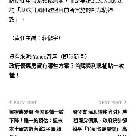
羅斯使用氣象數據無關，而是要讓ECMWF的立
場「與成員國和歐盟目前所實施的制裁精神一
致」。
（責任主編：莊儱宇）
資料來源:Yahoo奇摩（即時新聞）
政府優惠房貸有哪些方案？首購與利息補貼一次
懂！
PREV POST
NEXT POST
Previous
Next
醫療應變組 全國疫情一致
國發會 溫和通膨陷阱》房
Post
Post
文
下降！羅一鈞預估：週末
租隨房價飆、政府統計卻
章
本土確診數有望2字頭 賴
躺平「30到45歲最慘」 高