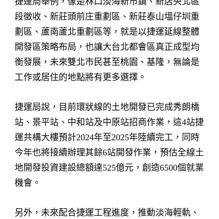
捷運局舉例，像是林口淡海新市鎮、新店央北區
段徵收、新莊頭前庄重劃區、新莊泰山塭仔圳重
劃區、蘆南蘆北重劃區等，就是以捷運延線整體
開發區策略布局，也讓大台北都會區真正成型均
衡發展，未來雙北市民甚至桃園、基隆，無論是
工作或居住的地點將有更多選擇。
捷運局說，目前環狀線的土地開發已完成秀朗橋
站、景平站、中和站及中原站招商作業，這4站捷
運共構大樓預計2024年至2025年陸續完工，同時
今年也將接續辦理其餘6站開發作業，預估全線土
地開發投資建設總額達525億元，創造6500個就業
機會。
另外，未來配合捷運工程進度，推動淡海輕軌、