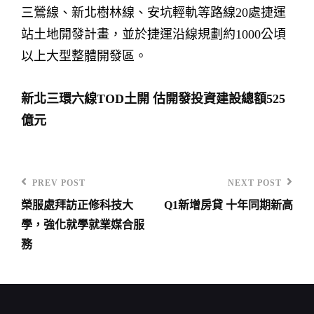
三鶯線、新北樹林線、安坑輕軌等路線20處捷運
站土地開發計畫，並於捷運沿線規劃約1000公頃
以上大型整體開發區。
新北三環六線TOD土開 估開發投資建設總額525
億元
PREV POST
NEXT POST
Previous
Next
榮服處拜訪正修科技大
Q1新增房貸 十年同期新高
Post
Post
文
學，強化就學就業媒合服
章
務
導
覽