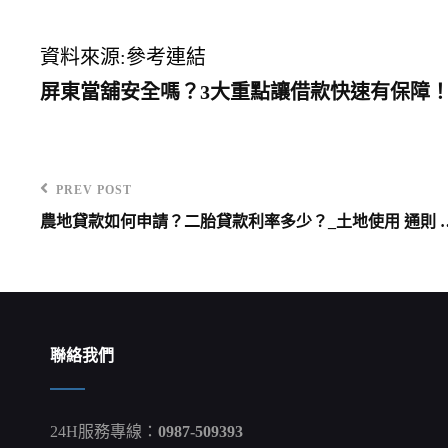
資料來源:參考連結
屏東當舖安全嗎？3大重點讓借款快速有保障
PREV POST
Previous
農地貸款如何申請？二胎貸款利率多少？_土地使用 通則 
Post
文
章
導
覽
聯絡我們
24H服務專線：
0987-509393