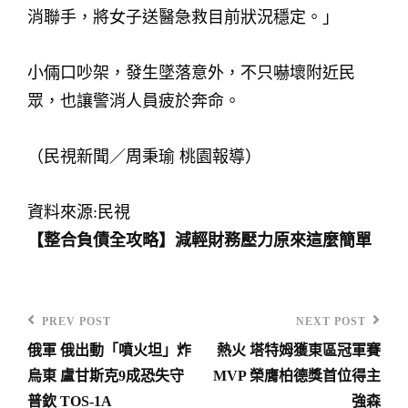
消聯手，將女子送醫急救目前狀況穩定。」
小倆口吵架，發生墜落意外，不只嚇壞附近民
眾，也讓警消人員疲於奔命。
（民視新聞／周秉瑜 桃園報導）
資料來源:民視
【整合負債全攻略】減輕財務壓力原來這麼簡單
PREV POST
NEXT POST
Previous
Next
俄軍 俄出動「噴火坦」炸
熱火 塔特姆獲東區冠軍賽
Post
Post
文
烏東 盧甘斯克9成恐失守
MVP 榮膺柏德獎首位得主
章
普欽 TOS-1A
強森