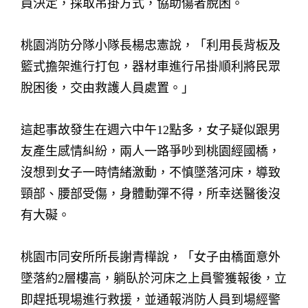
員決定，採取吊掛方式，協助傷者脫困。
桃園消防分隊小隊長楊忠憲說，「利用長背板及
籃式擔架進行打包，器材車進行吊掛順利將民眾
脫困後，交由救護人員處置。」
這起事故發生在週六中午12點多，女子疑似跟男
友產生感情糾紛，兩人一路爭吵到桃園經國橋，
沒想到女子一時情緒激動，不慎墜落河床，導致
頸部、腰部受傷，身體動彈不得，所幸送醫後沒
有大礙。
桃園市同安所所長謝青樺說，「女子由橋面意外
墜落約2層樓高，躺臥於河床之上員警獲報後，立
即趕抵現場進行救援，並通報消防人員到場經警