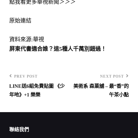
點我看更多華視新聞＞＞＞
原始連結
資料來源:華視
屏東代書適合誰？這5種人千萬別錯過！
PREV POST
NEXT POST
Previous
Next
LINE送6組免費貼圖 《少
美術系 森菓舖 – 最“香”的
Post
Post
文
年吔》+1 樂樂
午茶小點
章
導
覽
聯絡我們