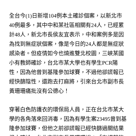
全台今(1)日新增104例本土確診個案，以新北市
40例最多，其中中和某社區相關有24人，已經累
計48人，新北市長侯友宜表示，中和案例多是因
為找到無症狀個案，像是今日的24人都是無症狀
感染者。但疫情如今也燒進雙北校園，三峽某國
小有教師確診，台北市某大學也有學生PCR陽
性，因為他曾到基隆參加球賽，不過他卻謊報已
經快篩陰性，還跑去打麻將，引來台北市副市長
黃珊珊痛批沒有公德心！
穿著白色防護衣的環保局人員，正在台北市某大
學的各角落來回消毒，因為有學生案23495曾到基
隆參加球賽，但他之前卻謊報已經快篩過關結果