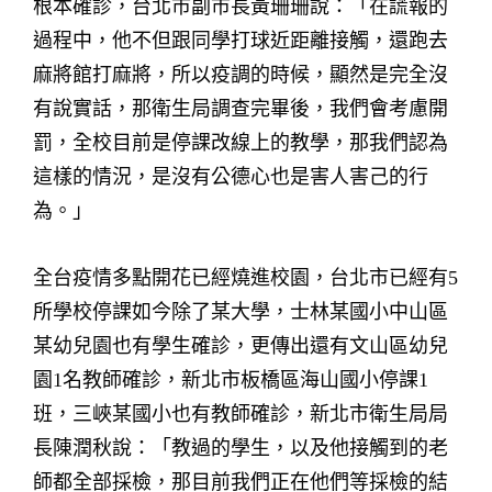
根本確診，台北市副市長黃珊珊說：「在謊報的
過程中，他不但跟同學打球近距離接觸，還跑去
麻將館打麻將，所以疫調的時候，顯然是完全沒
有說實話，那衛生局調查完畢後，我們會考慮開
罰，全校目前是停課改線上的教學，那我們認為
這樣的情況，是沒有公德心也是害人害己的行
為。」
全台疫情多點開花已經燒進校園，台北市已經有5
所學校停課如今除了某大學，士林某國小中山區
某幼兒園也有學生確診，更傳出還有文山區幼兒
園1名教師確診，新北市板橋區海山國小停課1
班，三峽某國小也有教師確診，新北市衛生局局
長陳潤秋說：「教過的學生，以及他接觸到的老
師都全部採檢，那目前我們正在他們等採檢的結