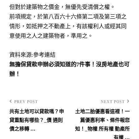
但對於建築物之價金，無優先受清償之權。
前項規定，於第八百六十六條第二項及第三項之
情形，如抵押之不動產上，有該權利人或經其同
意使用之人之建築物者，準用之。
資料來源:參考連結
無擔保貸款申辦必須知道的7件事！沒房地產也可
辦！
PREV POST
NEXT POST
Previous
Next
共有土地可以貸款嗎？申
土地二胎優惠看這裡！一
Post
Post
文
貸重點有哪些？_債 通則
篇優惠利率、條件報您
章
債之移轉 …
知！_物權 所有權 動產所
導
有權 …