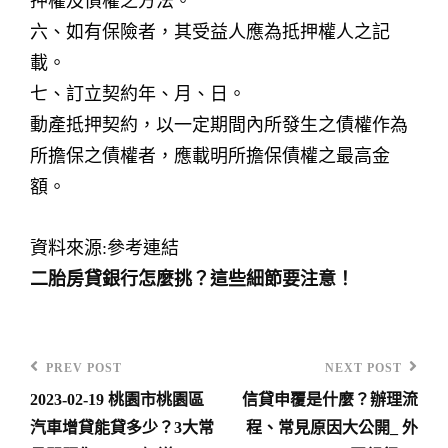
押權及債權之方法。
六、如有保險者，其受益人應為抵押權人之記
載。
七、訂立契約年、月、日。
動產抵押契約，以一定期間內所發生之債權作為
所擔保之債權者，應載明所擔保債權之最高金
額。
資料來源:參考連結
二胎房貸銀行怎麼挑？這些細節要注意！
PREV POST
NEXT POST
Previous
Next
2023-02-19 桃園市桃園區
信貸申覆是什麼？辦理流
Post
Post
文
汽車增貸能貸多少？3大常
程、常見原因大公開_ 外