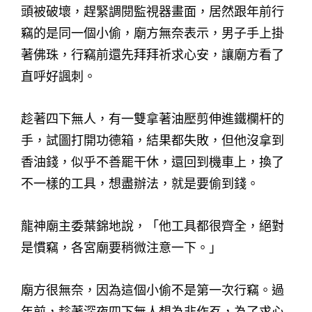
頭被破壞，趕緊調閱監視器畫面，居然跟年前行
竊的是同一個小偷，廟方無奈表示，男子手上掛
著佛珠，行竊前還先拜拜祈求心安，讓廟方看了
直呼好諷刺。
趁著四下無人，有一雙拿著油壓剪伸進鐵欄杆的
手，試圖打開功德箱，結果都失敗，但他沒拿到
香油錢，似乎不善罷干休，還回到機車上，換了
不一樣的工具，想盡辦法，就是要偷到錢。
龍神廟主委葉錦地說，「他工具都很齊全，絕對
是慣竊，各宮廟要稍微注意一下。」
廟方很無奈，因為這個小偷不是第一次行竊。過