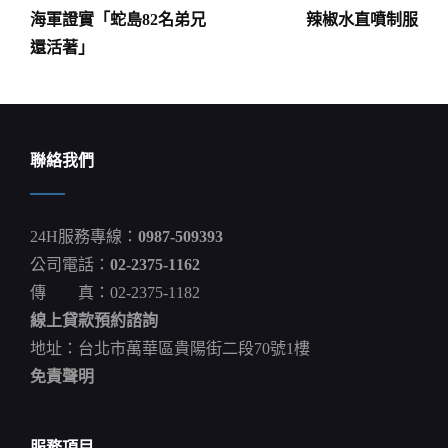
章
海軍證實「蛇島82名弟兄
辣椒水直噴制服
導
還活著」
覽
聯絡我們
24H服務專線：
0987-509393
公司電話：
02-2375-1162
傳 真：02-2375-1182
線上貸款預約諮詢
地址：台北市萬華區貴陽街二段70號1樓
免責聲明
服務項目