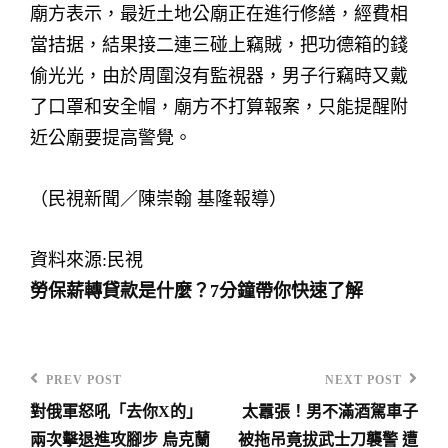
廟方表示，最近土地公廟正在進行修繕，經費相
當拮据，結果接二連三碰上竊賊，把功德箱的錢
偷光光，由於周圍沒有監視器，男子行竊時又戴
了口罩和安全帽，廟方不打算報案，只能提醒附
近公廟要提高警覺。
（民視新聞／陳崇翰 基隆報導）
資料來源:民視
勞保薪轉貸款是什麼？7分鐘帶你快速了解
PREV POST
NEXT POST
Previous
Next
對俄軍怒吼「去你X的」
太囂張！男不滿酒駕車子
Post
Post
文
兩次擊退進攻腳步 烏克蘭
被拖吊竟拔武士刀襲警 遭