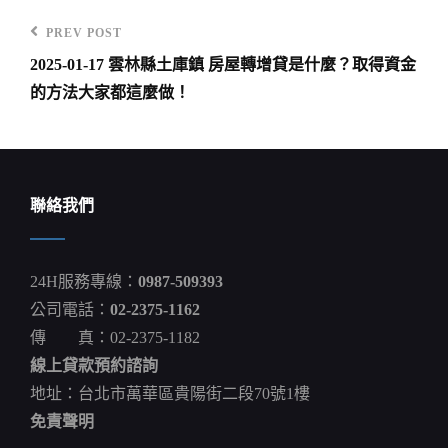
PREV POST
Previous
2025-01-17 雲林縣土庫鎮 房屋轉增貸是什麼？取得資金
Post
文
的方法大家都這麼做！
章
導
覽
聯絡我們
24H服務專線：
0987-509393
公司電話：
02-2375-1162
傳 真：02-2375-1182
線上貸款預約諮詢
地址：台北市萬華區貴陽街二段70號1樓
免責聲明