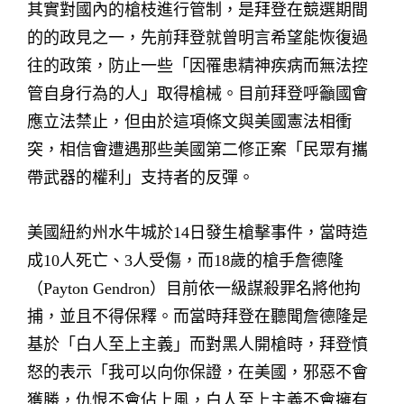
其實對國內的槍枝進行管制，是拜登在競選期間
的的政見之一，先前拜登就曾明言希望能恢復過
往的政策，防止一些「因罹患精神疾病而無法控
管自身行為的人」取得槍械。目前拜登呼籲國會
應立法禁止，但由於這項條文與美國憲法相衝
突，相信會遭遇那些美國第二修正案「民眾有攜
帶武器的權利」支持者的反彈。
美國紐約州水牛城於14日發生槍擊事件，當時造
成10人死亡、3人受傷，而18歲的槍手詹德隆
（Payton Gendron）目前依一級謀殺罪名將他拘
捕，並且不得保釋。而當時拜登在聽聞詹德隆是
基於「白人至上主義」而對黑人開槍時，拜登憤
怒的表示「我可以向你保證，在美國，邪惡不會
獲勝，仇恨不會佔上風，白人至上主義不會擁有