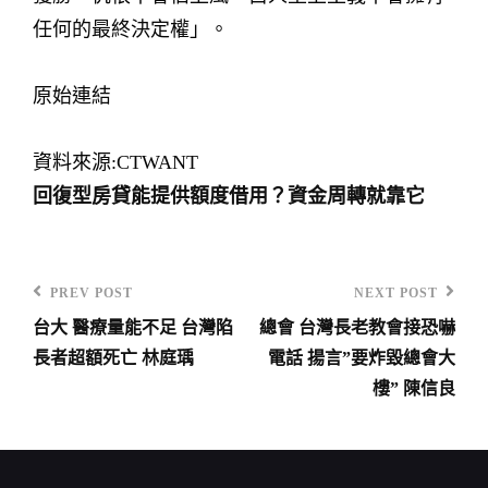
任何的最終決定權」。
原始連結
資料來源:CTWANT
回復型房貸能提供額度借用？資金周轉就靠它
PREV POST
NEXT POST
Previous
Next
台大 醫療量能不足 台灣陷
總會 台灣長老教會接恐嚇
Post
Post
文
長者超額死亡 林庭瑀
電話 揚言”要炸毀總會大
章
樓” 陳信良
導
覽