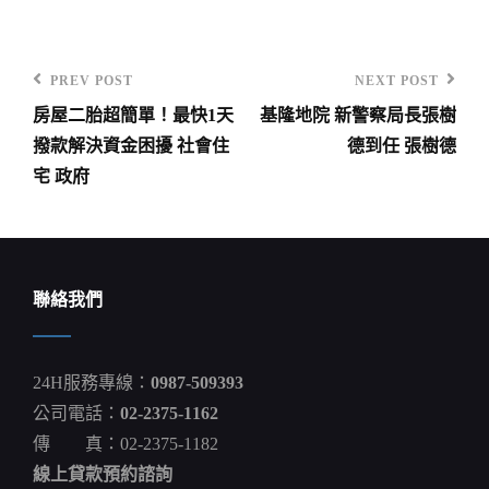
PREV POST
NEXT POST
Previous
Next
房屋二胎超簡單！最快1天
基隆地院 新警察局長張樹
Post
Post
文
撥款解決資金困擾 社會住
德到任 張樹德
章
宅 政府
導
覽
聯絡我們
24H服務專線：
0987-509393
公司電話：
02-2375-1162
傳 真：02-2375-1182
線上貸款預約諮詢