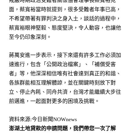
戒嚴時期政治受難者關懷協會理事長蔡寬裕見
面，蔡寬裕當時就提到，很多受難者年事已高，
不希望帶著有罪判決之身入土，談話的過程中，
蔡寬裕眼神堅毅、態度堅決，令人動容，也讓他
至今仍印象深刻。
蔣萬安進一步表示，接下來還有許多工作必須加
速進行，包含「公開政治檔案」、「補償受害
者」等，他深深相信唯有社會達到真正的和諧、
各族群能相互理解體諒，並在關鍵時刻放下對
立、停止內耗、同舟共濟，台灣才能繼續大步往
前邁進，一起面對更多的困境及挑戰。
資料來源:今日新聞NOWnews
澎湖土地貸款的申請問題，我們帶您一次了解