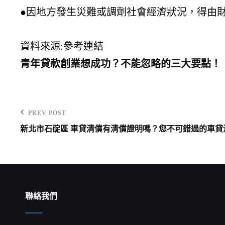
●因地方發生災難或調劑社會經濟狀況，得由
資料來源:參考連結
青年貸款創業想成功？不能忽略的三大要點！
PREV POST
Previous
新北市石碇區 車貸清償有清償證明嗎？您不可錯過的車貸
Post
文
章
導
覽
聯絡我們