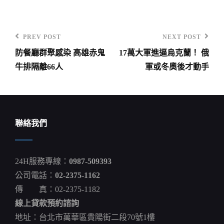
PREV POST
NEXT POST
Previous
Next
防餐廳群聚感染 高雄赤鬼
17萬大軍進逼烏克蘭！ 俄
Post
Post
文
牛排隔離66人
軍或冬奧後才動手
章
導
覽
聯絡我們
24H服務專線：
0987-509393
公司電話：
02-2375-1162
傳 真：02-2375-1182
線上貸款預約諮詢
地址：台北市萬華區貴陽街二段70號1樓