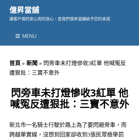
億昇當舖
讓客戶借的安心用的放心，是我們億昇當舖給予您的承諾
MENU
首頁
»
新聞
»
閃旁車未打燈慘收3紅單 他喊冤反
遭狠批：三寶不意外
閃旁車未打燈慘收3紅單 他
喊冤反遭狠批：三寶不意外
新北市一名騎士行駛於路上為了要閃避旁車，而
跨越單實線，沒想到回家卻收到3張民眾檢舉罰