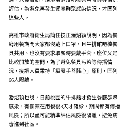
通、人員流動、環境清消及吧檯共用餐具等情況
評估，為避免再發生餐廳群聚感染情況，才匡列
這些人。
高雄市政府衛生局簡任技正潘炤穎說明，因為餐
廳用餐期間大家都沒戴上口罩，且牛排館吧檯餐
具共用、也沒有要求取餐時要戴手套，座位又是
比較開放的空間，為了避免餐具污染等傳播情
況，疫調人員秉持「霹靂手菩薩心」原則，匡列
66人隔離。
潘炤穎也說，日前桃園的牛排館才發生餐廳群聚
感染，有個案在用餐後3天才確診，期間都有傳播
風險；所以盡可能精準評估風險後隔離，避免病
毒進到社區。