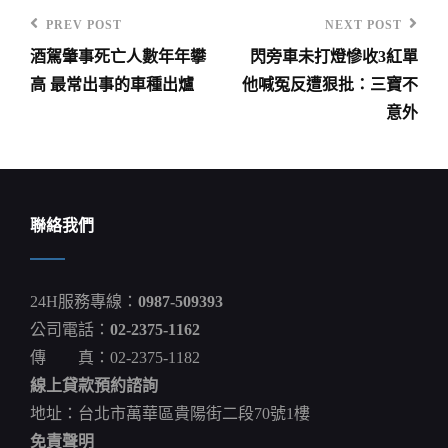
PREV POST
NEXT POST
Previous
Next
酒駕肇事死亡人數年年攀
閃旁車未打燈慘收3紅單
Post
Post
文
高 最常出事的車種出爐
他喊冤反遭狠批：三寶不
章
意外
導
覽
聯絡我們
24H服務專線：
0987-509393
公司電話：
02-2375-1162
傳 真：02-2375-1182
線上貸款預約諮詢
地址：台北市萬華區貴陽街二段70號1樓
免責聲明