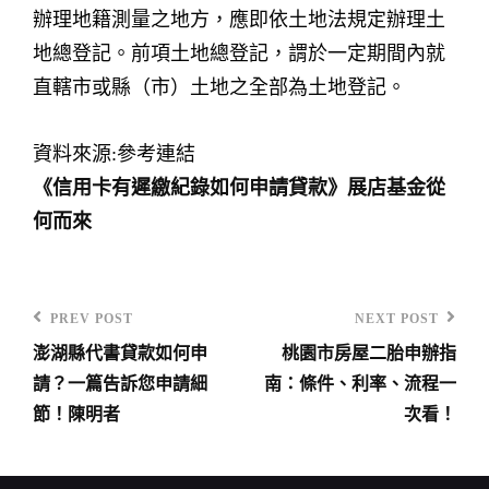
辦理地籍測量之地方，應即依土地法規定辦理土
地總登記。前項土地總登記，謂於一定期間內就
直轄市或縣（市）土地之全部為土地登記。
資料來源:參考連結
《信用卡有遲繳紀錄如何申請貸款》展店基金從
何而來
PREV POST
NEXT POST
Previous
Next
澎湖縣代書貸款如何申
桃園市房屋二胎申辦指
Post
Post
文
請？一篇告訴您申請細
南：條件、利率、流程一
章
節！陳明者
次看！
導
覽