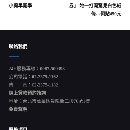
文
小提早開學
券」 她一打開驚見白色紙
章
條…倒貼450元
導
覽
聯絡我們
24H服務專線：
0987-509393
公司電話：
02-2375-1162
傳 真：02-2375-1182
線上貸款預約諮詢
地址：台北市萬華區貴陽街二段70號1樓
免責聲明
服務項目