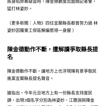
族身陷弊案疑雲時，陳金德數度出面開記者會，
猛打林姿妙。
（更多新聞：人物》四任宜蘭縣長都曾努力過 林
姿妙因羅東工保區解編惹得一身腥 ）
陳金德動作不斷，遭解讀爭取縣長提
名
陳金德動作不斷，讓地方上也浮現陳有意爭取民
進黨宜蘭縣長提名聲音。
據指出，今年元旦地方上有一份縣長支持度民
調，出現3個名字分別為林姿妙、江聰淵與陳金