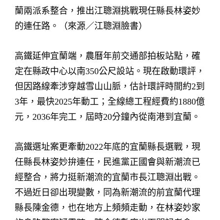
蘭兩派系整合，推出江聰淵挑戰現任縣長林姿妙
的連任路。（來源／江聰淵臉書）
高鐵延伸宜蘭端，農曆年前交通部拍板站點，確
定在縣政中心以南350公尺設站。現在啟動環評，
但因路線牽涉穿越雪山山脈，估計環評時間約2到
3年，最快2025年動工；全線總工程經費約1880億
元，2036年完工，屆時20分鐘內從南港到宜蘭。
高鐵選址案更牽動2022年底的宜蘭縣長選戰，現
任縣長林姿妙拚連任，民進黨正國會與新潮流已
經整合，將力挺新潮流的宜蘭市長江聰淵出戰。
不過近日卻出現變數，同為新潮流的前宜蘭代理
縣長陳金德，也在地方上頻頻走動，在林姿妙家