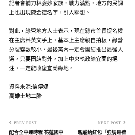
記者會補刀林姿妙家族，戰力滿點，地方的民調
上也出現陳金德名字，引人聯想。
對此，綠營地方人士表示，現在縣市首長提名權
在主席蔡英文手上，基本上主席親自拍板，綠營
分裂變數較小，最後黨內一定會團結推出最強人
選，只要團結對外，加上中央執政給宜蘭的挹
注，一定能收復宜蘭綠地。
資料來源:信傳媒
高雄土地二胎
PREV POST
NEXT POST
Previous
Next
配合全中運時程 花蓮國中
親戚給紅包「強調是禮
Post
Post