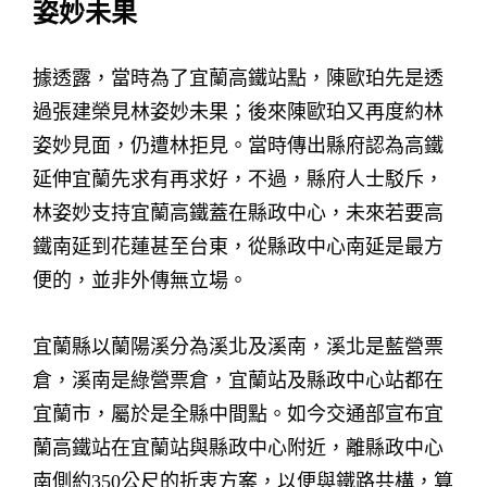
姿妙未果
據透露，當時為了宜蘭高鐵站點，陳歐珀先是透
過張建榮見林姿妙未果；後來陳歐珀又再度約林
姿妙見面，仍遭林拒見。當時傳出縣府認為高鐵
延伸宜蘭先求有再求好，不過，縣府人士駁斥，
林姿妙支持宜蘭高鐵蓋在縣政中心，未來若要高
鐵南延到花蓮甚至台東，從縣政中心南延是最方
便的，並非外傳無立場。
宜蘭縣以蘭陽溪分為溪北及溪南，溪北是藍營票
倉，溪南是綠營票倉，宜蘭站及縣政中心站都在
宜蘭市，屬於是全縣中間點。如今交通部宣布宜
蘭高鐵站在宜蘭站與縣政中心附近，離縣政中心
南側約350公尺的折衷方案，以便與鐵路共構，算