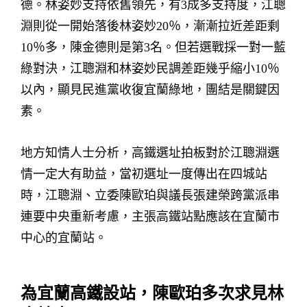
德。林姿妙支持依舊領先，有3成多支持度，江聰
淵則從一開始落後林姿妙20％，漸漸拉近差距剩
10％多，陳金德則是第3名。但若選戰採一對一藍
綠對決，江聰淵和林姿妙民調差距幾乎縮小10％
以內，顯見民進黨收復宜蘭綠地，團結是關鍵因
素。
地方知情人士分析，高鐵選址拍板對於江聰淵選
情一定大有助益，當初選址一度傳出在四城站
時，江聰淵、立委陳歐珀與議長張建榮跨黨派串
連要中央重新考慮，主張高鐵站點應該在宜蘭市
中心的宜蘭站。
為宜蘭高鐵設站，陳歐珀多次求見林