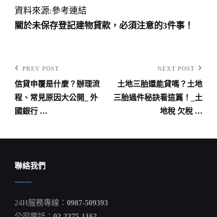
資料來源:參考連結
關於未保存登記建物貸款，必須注意的3件事！
PREV POST
NEXT POST
Previous
Next
信貸申覆是什麼？辦理流
土地三胎還能貸嗎？土地
Post
Post
文
程、常見原因大公開_ 外
三胎過件秘訣看這篇！_土
章
國銀行 …
地稅 欠稅 …
導
覽
聯絡我們
24H服務專線：
0987-509393
公司電話：
02-2375-1162