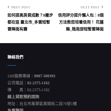
PREV POST
NEXT POST
Previous
Next
如何提高房貸成數？8撇步
信用評分提升懶人包：8個
Post
Post
文
都在這 臺北市_多雲短暫
方法教您培養信用！ 花蓮
章
雷陣雨有霧
縣_陰局部短暫雷陣雨
導
覽
聯絡我們
24H服務專線：
0987-509393
公司電話：
02-2375-1162
傳 真：02-2375-1182
線上貸款預約諮詢
地址：台北市萬華區貴陽街二段70號1樓
免責聲明