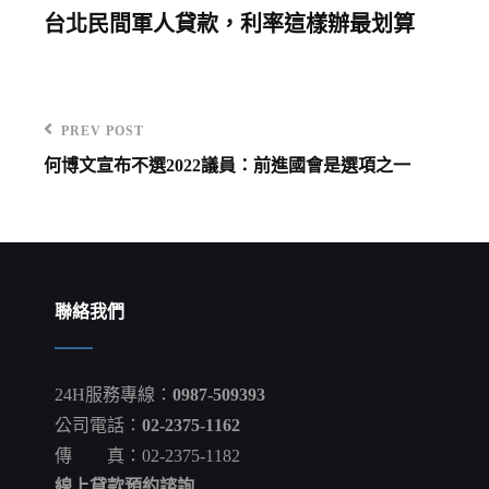
台北民間軍人貸款，利率這樣辦最划算
PREV POST
Previous
何博文宣布不選2022議員：前進國會是選項之一
Post
文
章
導
覽
聯絡我們
24H服務專線：
0987-509393
公司電話：
02-2375-1162
傳 真：02-2375-1182
線上貸款預約諮詢