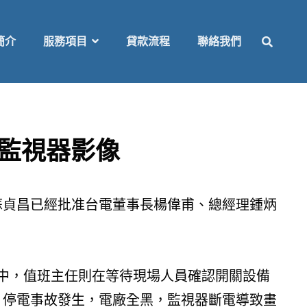
SEAR
簡介
服務項目
貸款流程
聯絡我們
布監視器影像
長蘇貞昌已經批准台電董事長楊偉甫、總經理鍾炳
時間中，值班主任則在等待現場人員確認開關設備
合後，停電事故發生，電廠全黑，監視器斷電導致畫