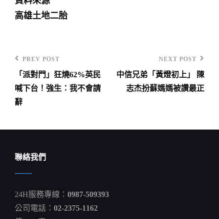
資料來源
高雄土地二胎
PREV POST
NEXT POST
Previous
Next
「派對門」狂燒62%英民
中信兄弟「黃燈初上」 陳
Post
Post
文
喊下台！強生：我不會請
志杰扮蘇媽媽被讚最正
章
辭
導
覽
聯絡我們
24H服務專線：
0987-509393
公司電話：
02-2375-1162