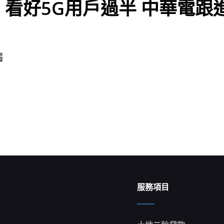
 看好5G用戶過半 中華電跟進
趨
服務項目