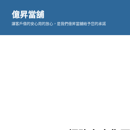
億昇當舖
讓客戶借的安心用的放心，是我們億昇當舖給予您的承諾