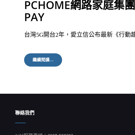
PCHOME網路家庭集團
PAY
台灣5G開台2年，愛立信公布最新《行動
PCHOME
繼續閱讀…
網
路
家
庭
集
團
看
好
5G
聯絡我們
用
戶
過
半