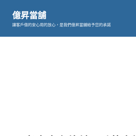
億昇當舖
讓客戶借的安心用的放心，是我們億昇當舖給予您的承諾