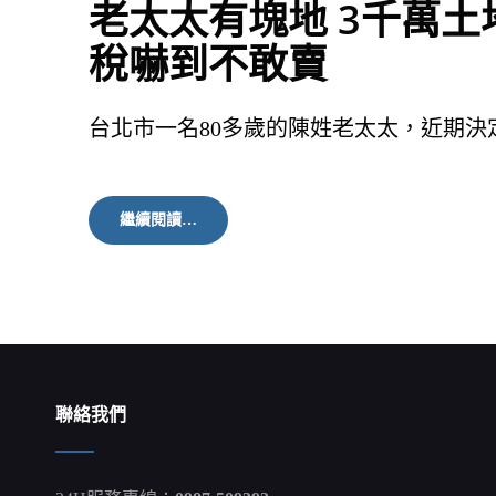
老太太有塊地 3千萬土
稅嚇到不敢賣
台北市一名80多歲的陳姓老太太，近期決
老
繼續閱讀…
太
太
有
塊
地
3
千
萬
土
聯絡我們
地
超
高
土