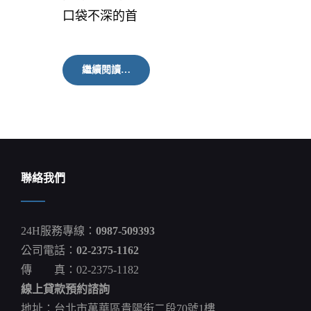
口袋不深的首
〈房
繼續閱讀…
產〉
統
計：
首
購
族
買
房
聯絡我們
幸
福
指
數
24H服務專線：
0987-509393
以
桃
公司電話：
02-2375-1162
園、
傳 真：02-2375-1182
高
雄
線上貸款預約諮詢
居
冠
地址：台北市萬華區貴陽街二段70號1樓