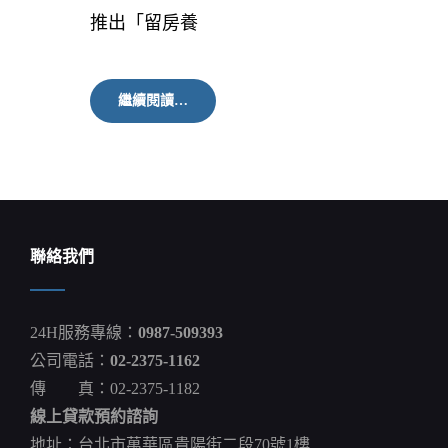
推出「留房養
房
繼續閱讀…
產
信
託
再
進
化
銀
行
聯絡我們
推
「留
房
養
24H服務專線：
0987-509393
老」
讓
公司電話：
02-2375-1162
租
傳 真：02-2375-1182
金
變
線上貸款預約諮詢
養
老
地址：台北市萬華區貴陽街二段70號1樓