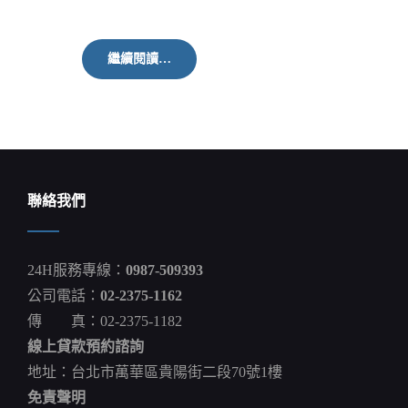
戰
繼續閱讀…
機
搭
配
加
油
機
有
助
聯絡我們
制
空
權
掌
24H服務專線：
0987-509393
握
公司電話：
02-2375-1162
傳 真：02-2375-1182
線上貸款預約諮詢
地址：台北市萬華區貴陽街二段70號1樓
免責聲明