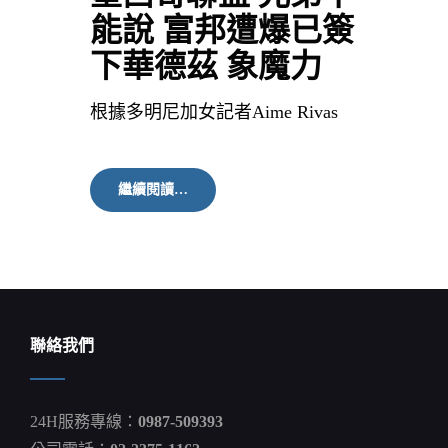
能說 富邦遭爆已簽
下華德茲 象魔力
根據多明尼加女記者Aime Rivas
墨
繼續閱讀…
西
哥
聯
盟
兄
弟
不
能
聯絡我們
說
富
邦
遭
24H服務專線：
0987-509393
爆
已