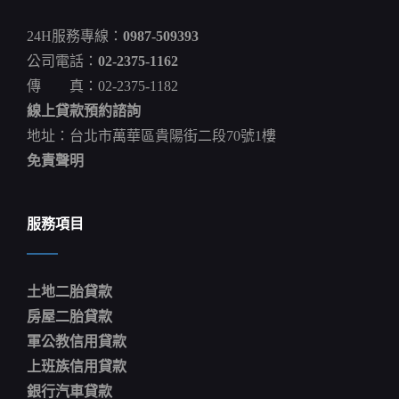
大
學
24H服務專線：
0987-509393
生
遭
公司電話：
02-2375-1162
客
傳 真：02-2375-1182
運
輾
線上貸款預約諮詢
過
喪
地址：台北市萬華區貴陽街二段70號1樓
命
免責聲明
曾
虹
雯
服務項目
土地二胎貸款
房屋二胎貸款
軍公教信用貸款
上班族信用貸款
銀行汽車貸款