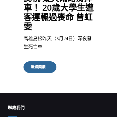
車！ 20歲大學生遭
客運輾過喪命 曾虹
雯
高雄鳥松昨天（5月24日）深夜發
生死亡車
民
繼續閱讀…
視
疑
天
雨
路
滑
摔
車！
聯絡我們
20
歲