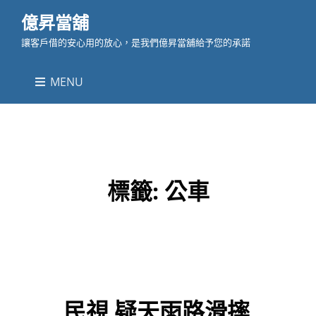
億昇當舖
讓客戶借的安心用的放心，是我們億昇當舖給予您的承諾
MENU
標籤:
公車
民視 疑天雨路滑摔