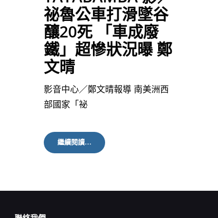
祕魯公車打滑墜谷
釀20死 「車成廢
鐵」超慘狀況曝 鄭
文晴
影音中心／鄭文晴報導 南美洲西
部國家「祕
TAYABAMBA
繼續閱讀…
影
／
祕
魯
公
車
打
滑