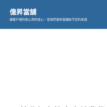
億昇當舖
讓客戶借的安心用的放心，是我們億昇當舖給予您的承諾