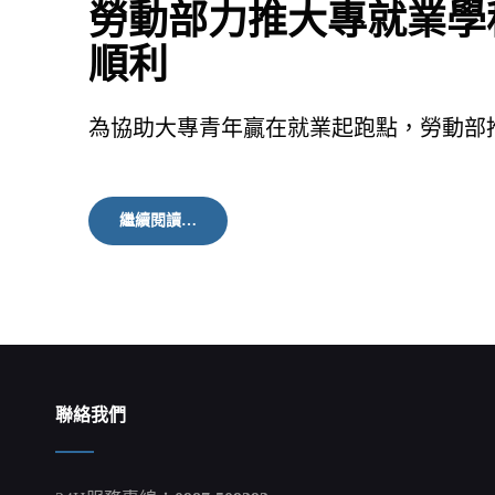
勞動部力推大專就業學
順利
為協助大專青年贏在就業起跑點，勞動部
勞
繼續閱讀…
動
部
力
推
大
專
就
業
學
聯絡我們
程
讓
就
業