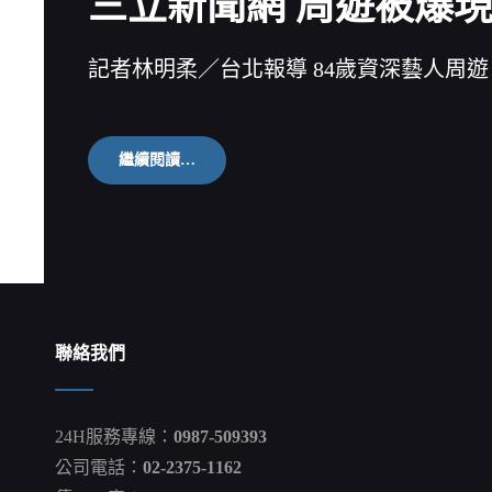
三立新聞網 周遊被爆現
報
警
破
記者林明柔／台北報導 84歲資深藝人周遊
窗
救
人
李
豫
三
繼續閱讀…
翰
立
新
聞
網
周
遊
被
爆
現
聯絡我們
身
醫
院
李
24H服務專線：
0987-509393
朝
永
公司電話：
02-2375-1162
無