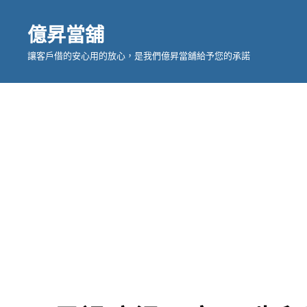
億昇當舖
讓客戶借的安心用的放心，是我們億昇當舖給予您的承諾