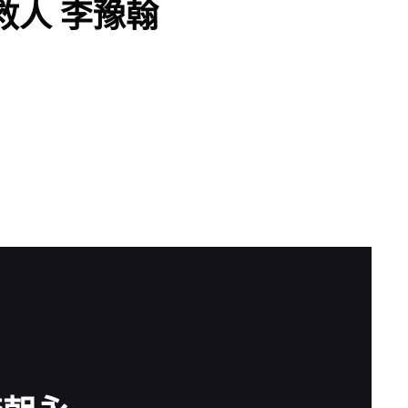
救人 李豫翰