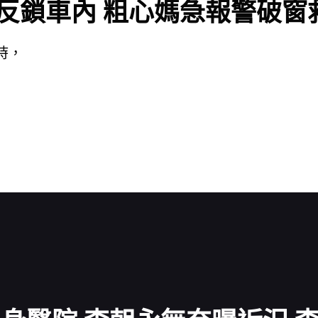
兒反鎖車內 粗心媽急報警破窗
時，