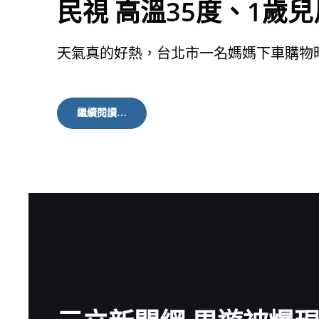
民視 高溫35度、1歲
天氣真的好熱，台北市一名媽媽下車購物
民
繼續閱讀…
視
高
溫
35
度、
1
歲
兒
反
鎖
車
內
粗
心
媽
急