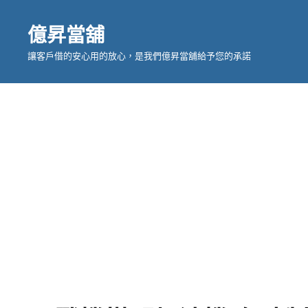
億昇當舖
讓客戶借的安心用的放心，是我們億昇當舖給予您的承諾