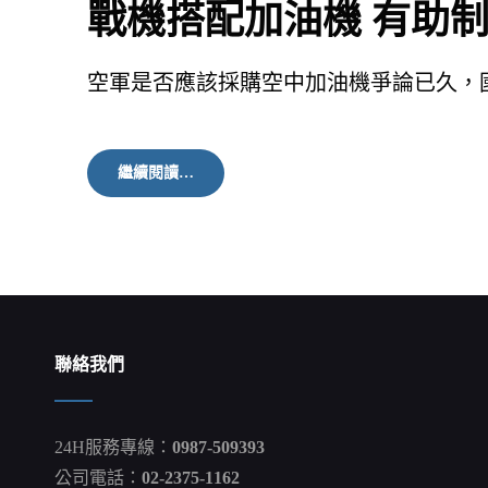
戰機搭配加油機 有助
空軍是否應該採購空中加油機爭論已久，
戰
繼續閱讀…
機
搭
配
加
油
機
有
助
制
聯絡我們
空
權
掌
握
24H服務專線：
0987-509393
公司電話：
02-2375-1162