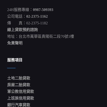
社
區
24H服務專線：
0987-509393
累
計
公司電話：
02-2375-1162
48
傳 真：02-2375-1182
例.
師
線上貸款預約諮詢
確
診
地址：台北市萬華區貴陽街二段70號1樓
+1
免責聲明
黃
瑞
麟
服務項目
土地二胎貸款
房屋二胎貸款
軍公教信用貸款
上班族信用貸款
銀行汽車貸款