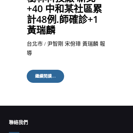
+40 中和某社區累
計48例.師確診+1
黃瑞麟
台北市 / 尹智剛 宋佾璋 黃瑞麟 報
導
樹
繼續閱讀…
林
科
技
廠
新
北
+40
中
聯絡我們
和
某