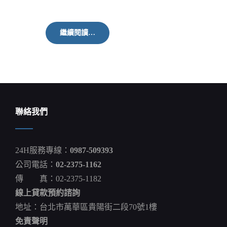
Q1
繼續閱讀…
新
增
房
貸
十
年
同
期
聯絡我們
新
高
24H服務專線：
0987-509393
公司電話：
02-2375-1162
傳 真：02-2375-1182
線上貸款預約諮詢
地址：台北市萬華區貴陽街二段70號1樓
免責聲明