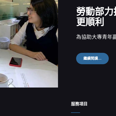
勞動部力
更順利
為協助大專青年
勞
繼續閱讀…
動
部
力
推
大
專
就
業
學
服務項目
程
讓
就