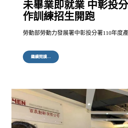
未畢業即就業 中彰投
作訓練招生開跑
勞動部勞動力發展署中彰投分署110年度
未
繼續閱讀…
畢
業
即
就
業
中
彰
投
分
署
產
學
訓