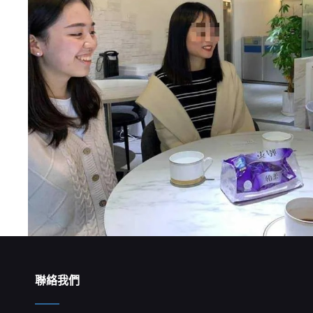
合
作
訓
練
招
生
開
跑
聯絡我們