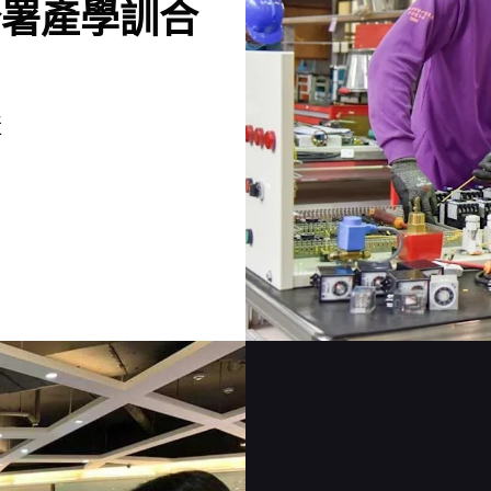
分署產學訓合
產