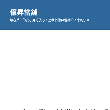
億昇當舖
讓客戶借的安心用的放心，是我們億昇當舖給予您的承諾